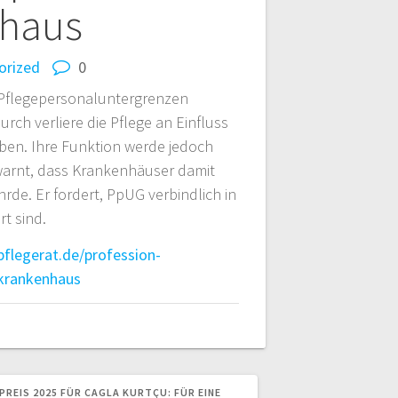
nhaus
orized
0
 Pflegepersonaluntergrenzen
rch verliere die Pflege an Einfluss
ben. Ihre Funktion werde jedoch
 warnt, dass Krankenhäuser damit
de. Er fordert, PpUG verbindlich in
t sind.
pflegerat.de/profession-
-krankenhaus
REIS 2025 FÜR CAGLA KURTÇU: FÜR EINE