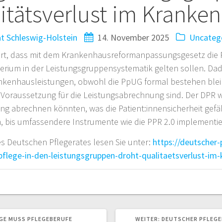
itätsverlust im Kranke
t Schleswig-Holstein
14. November 2025
Uncateg
siert, dass mit dem Krankenhausreformanpassungsgesetz die
terium in der Leistungsgruppensystematik gelten sollen. Dadu
ankenhausleistungen, obwohl die PpUG formal bestehen blei
r Voraussetzung für die Leistungsabrechnung sind. Der DPR
g abrechnen könnten, was die Patient:innensicherheit gefähr
 bis umfassendere Instrumente wie die PPR 2.0 implementier
es Deutschen Pflegerates lesen Sie unter:
https://deutscher-
pflege-in-den-leistungsgruppen-droht-qualitaetsverlust-im
NÄCHSTER
GE MUSS PFLEGEBERUFE
WEITER:
DEUTSCHER PFLEGEP