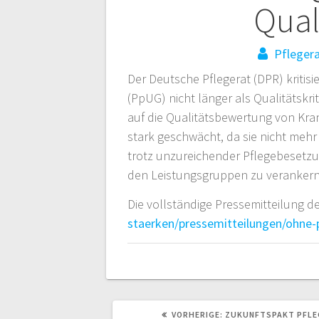
Qual
Pflegera
Der Deutsche Pflegerat (DPR) kriti
(PpUG) nicht länger als Qualitätskri
auf die Qualitätsbewertung von Kr
stark geschwächt, da sie nicht meh
trotz unzureichender Pflegebesetzun
den Leistungsgruppen zu verankern,
Die vollständige Pressemitteilung d
staerken/pressemitteilungen/ohne-
VORHERIGER
VORHERIGE:
ZUKUNFTSPAKT PFLE