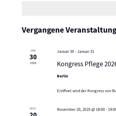
a
a
h
t
l
n
u
ü
m
s
w
s
s
Vergangene Veranstaltun
ä
e
h
l
t
l
w
e
o
JAN.
Januar 30
-
Januar 31
a
n
30
r
.
Kongress Pflege 2026
t
2026
l
e
i
Berlin
n
t
g
Eröffnet wird der Kongress von 
e
u
b
e
n
NOV.
November 20, 2025 @ 18:00
-
19:0
n
20