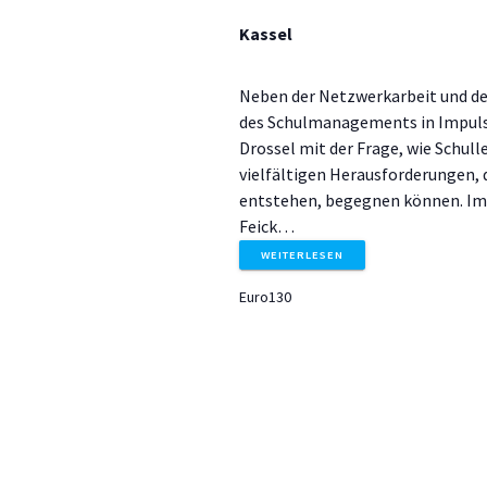
u
u
Kassel
n
n
g
e
Neben der Netzwerkarbeit und de
d
n
des Schulmanagements in Impulsvo
S
Drossel mit der Frage, wie Schul
c
A
vielfältigen Herausforderungen, 
h
entstehen, begegnen können. Im
l
Feick…
n
ü
WEITERLESEN
s
s
s
Euro130
e
l
i
w
o
c
r
t
h
.