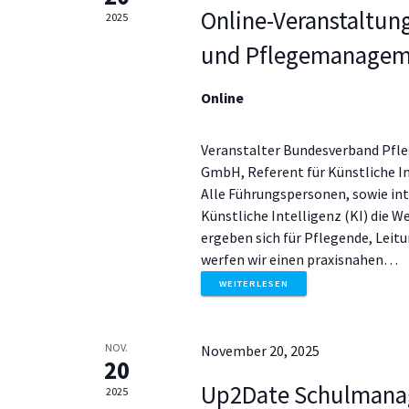
.
Online-Veranstaltung
2025
g
S
u
und Pflegemanagem
c
e
h
Online
e
n
n
a
Veranstalter Bundesverband Pfle
S
c
GmbH, Referent für Künstliche I
h
Alle Führungspersonen, sowie inte
V
u
Künstliche Intelligenz (KI) die 
e
ergeben sich für Pflegende, Lei
r
werfen wir einen praxisnahen…
c
a
WEITERLESEN
n
h
s
t
NOV.
November 20, 2025
a
e
20
l
Up2Date Schulman
2025
t